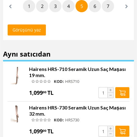
1
2
3
4
5
6
7
Görüşünü yaz
Aynı satıcıdan
Hairens HRS-710 Seramik Uzun Saç Maşası
19 mm.
KOD:
HRS710
+
1,099
TL
00
−
Hairens HRS-730 Seramik Uzun Saç Maşası
32 mm.
KOD:
HRS730
+
1,099
TL
00
−