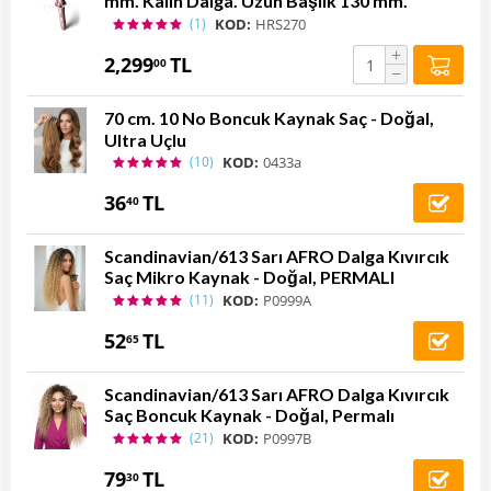
mm. Kalın Dalga. Uzun Başlık 130 mm.
(1)
KOD:
HRS270
+
2,299
TL
00
−
70 cm. 10 No Boncuk Kaynak Saç - Doğal,
Ultra Uçlu
(10)
KOD:
0433a
36
TL
40
Scandinavian/613 Sarı AFRO Dalga Kıvırcık
Saç Mikro Kaynak - Doğal, PERMALI
(11)
KOD:
P0999A
52
TL
65
Scandinavian/613 Sarı AFRO Dalga Kıvırcık
Saç Boncuk Kaynak - Doğal, Permalı
(21)
KOD:
P0997B
79
TL
30