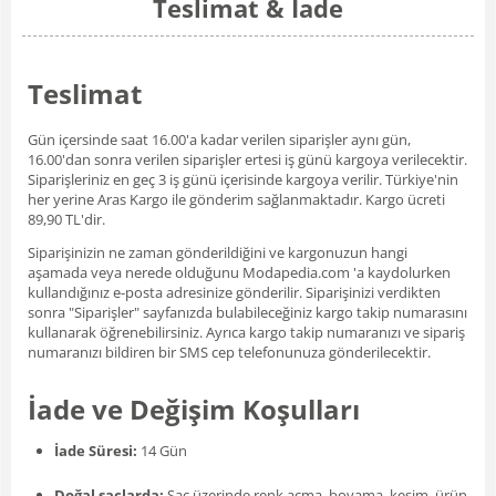
Teslimat & İade
Teslimat
Gün içersinde saat 16.00'a kadar verilen siparişler aynı gün,
16.00'dan sonra verilen siparişler ertesi iş günü kargoya verilecektir.
Siparişleriniz en geç 3 iş günü içerisinde kargoya verilir. Türkiye'nin
her yerine Aras Kargo ile gönderim sağlanmaktadır. Kargo ücreti
89,90 TL'dir.
Siparişinizin ne zaman gönderildiğini ve kargonuzun hangi
aşamada veya nerede olduğunu Modapedia.com 'a kaydolurken
kullandığınız e-posta adresinize gönderilir. Siparişinizi verdikten
sonra "Siparişler" sayfanızda bulabileceğiniz kargo takip numarasını
kullanarak öğrenebilirsiniz. Ayrıca kargo takip numaranızı ve sipariş
numaranızı bildiren bir SMS cep telefonunuza gönderilecektir.
İade ve Değişim Koşulları
İade Süresi:
14 Gün
Doğal saçlarda:
Saç üzerinde renk açma, boyama, kesim, ürün