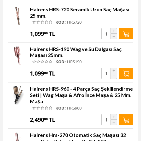
Hairens HRS-720 Seramik Uzun Saç Maşası
25 mm.
KOD:
HRS720
+
1,099
TL
00
−
Hairens HRS-190 Wag ve Su Dalgası Saç
Maşası 25mm.
KOD:
HRS190
+
1,099
TL
00
−
Hairens HRS-960 - 4 Parça Saç Şekillendirme
Seti | Wag Maşa & Afro İnce Maşa & 25 Mm.
Maşa
KOD:
HRS960
+
2,490
TL
00
−
Hairens Hrs-270 Otomatik Saç Maşası 32