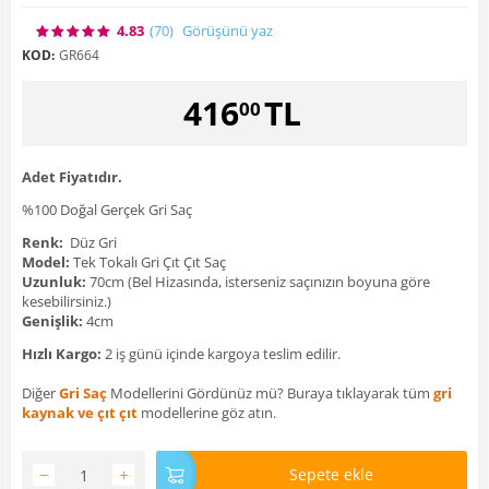
4.83
(70
)
Görüşünü yaz
KOD:
GR664
416
TL
00
Adet Fiyatıdır.
%100 Doğal Gerçek Gri Saç
Renk:
Düz Gri
Model:
Tek Tokalı Gri Çıt Çıt Saç
Uzunluk:
70cm (Bel Hizasında, isterseniz saçınızın boyuna göre
kesebilirsiniz.)
Genişlik:
4cm
Hızlı Kargo:
2 iş günü içinde kargoya teslim edilir.
Diğer
Gri Saç
Modellerini Gördünüz mü? Buraya tıklayarak tüm
gri
kaynak ve çıt çıt
modellerine göz atın.
−
+
Sepete ekle