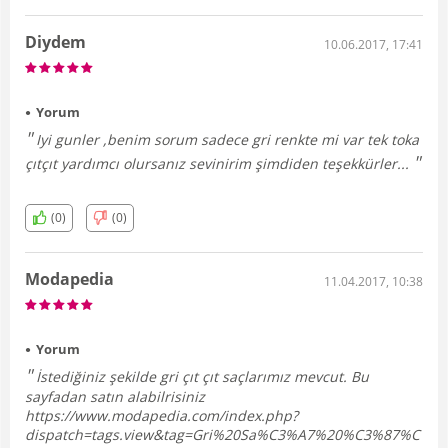
Diydem
10.06.2017, 17:41
Yorum
Iyi gunler ,benim sorum sadece gri renkte mi var tek toka
çıtçıt yardımcı olursanız sevinirim şimdiden teşekkürler...
(0)
(0)
Modapedia
11.04.2017, 10:38
Yorum
İstediğiniz şekilde gri çıt çıt saçlarımız mevcut. Bu
sayfadan satın alabilrisiniz
https://www.modapedia.com/index.php?
dispatch=tags.view&tag=Gri%20Sa%C3%A7%20%C3%87%C