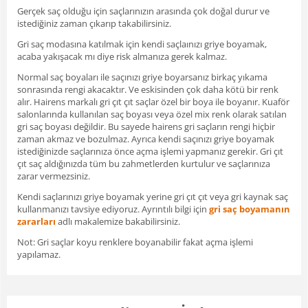
Gerçek saç olduğu için saçlarınızın arasında çok doğal durur ve
istediğiniz zaman çıkarıp takabilirsiniz.
Gri saç modasına katılmak için kendi saçlaınızı griye boyamak,
acaba yakışacak mı diye risk almanıza gerek kalmaz.
Normal saç boyaları ile saçınızı griye boyarsanız birkaç yıkama
sonrasında rengi akacaktır. Ve eskisinden çok daha kötü bir renk
alır. Hairens markalı gri çıt çıt saçlar özel bir boya ile boyanır. Kuaför
salonlarında kullanılan saç boyası veya özel mix renk olarak satılan
gri saç boyası değildir. Bu sayede hairens gri saçların rengi hiçbir
zaman akmaz ve bozulmaz. Ayrıca kendi saçınızı griye boyamak
istediğinizde saçlarınıza önce açma işlemi yapmanız gerekir. Gri çıt
çıt saç aldığınızda tüm bu zahmetlerden kurtulur ve saçlarınıza
zarar vermezsiniz.
Kendi saçlarınızı griye boyamak yerine gri çıt çıt veya gri kaynak saç
kullanmanızı tavsiye ediyoruz. Ayrıntılı bilgi için
gri saç boyamanın
zararları
adlı makalemize bakabilirsiniz.
Not: Gri saçlar koyu renklere boyanabilir fakat açma işlemi
yapılamaz.