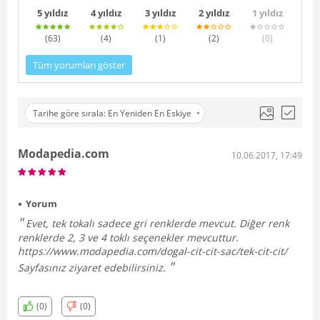
5 yıldız
4 yıldız
3 yıldız
2 yıldız
1 yıldız
(63
)
(4
)
(1
)
(2
)
(0
)
Tüm yorumları göster
Tarihe göre sırala: En Yeniden En Eskiye
Modapedia.com
10.06.2017, 17:49
Yorum
Evet, tek tokalı sadece gri renklerde mevcut. Diğer renk
renklerde 2, 3 ve 4 toklı seçenekler mevcuttur.
https://www.modapedia.com/dogal-cit-cit-sac/tek-cit-cit/
Sayfasınız ziyaret edebilirsiniz.
(0)
(0)