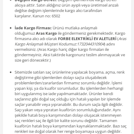
alıcıya aittir. Satın aldığınız ürün ayıplı veya üretimsel arızalı
değilse değişim işlemlerinde kargo alıcı tarafından
karşılanır. Kanun no: 6502
İade Kargo Firması:
Ürünü mutlaka anlaşmalı
olduğumuz
Aras Kargo
ile göndermeniz gerekmektedir. Kargo
firmasına alıcı adı olarak
FORBE ELEKTRİKLİ EV ALETLERİ
(
Aras
Kargo Anlaşmalı Müşteri Kodumuz:1732044310904
) adını
vermelisiniz. (Aras Kargo hariç diğer kargo firmaları ile
göndermeyiniz. Aksi taktirde kargonunz teslim alınmayacak ve
size geri dönecektir.)
Sitemizde satılan saç ürünlerine yapılacak boyama, açma, renk
değiştirme gibi işlemlerden dolayı saçta oluşabilecek
problemlerden/zararlardan firmamız sorumlu değildir. İşlemi
yapan kişi, ya da kuaför sorumludur. Bu işlemlerden herhangi
biri uygulanmış ise iade yapılmamaktadır. Ürünler kendi
saçlarınız gibi doğal saç olduğu için hatalı yapılan bir işlemde
saçlar yanabilir veya yıpranabilir. Bu durum saçla ilgili değildir.
Saçı yakan veya yıpratan kuaförün sorumluluğundadır. Aynı
şekilde hatalı boya karışımından dolayı oluşacak istenmeyen
saç renkleri saç ile ilgili bir kalite sorunu değildir. Tamamen
kuaförün hatalı boya karışımından kaynaklanmaktadır. Bazı saç
renkleri ise doğal olarak her renge boyamaya uygun değildir.