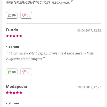
4%B1t%20%C3%87%C4%B1t%20Kaynak
(0)
(0)
Funda
08.04.2017, 12:12
Yorum
11 cm lik gri ćitcit yapabilirmisiniz 4 tane alicam fiyat
bilgiside alabilirmiyim
(0)
(0)
Modapedia
28.03.2017, 12:27
Yorum