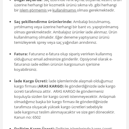
üzerine herhangi bir kozmetik ürünü sıkma vb. gibi herhangi
bir
işlem görmemiş
ve
kullanılmamış
olması gerekmektedir.
Saç şekillendirme ürünlerinde:
Ambalajı bozulmamış,
yırtılmamış veya üzerine herhangi bir bant vs. yapıştırılmamış
olması gerekmektedir. Ambalajsız ürünler iade alınmaz. Ürün
kullanılmamış olmalıdır. Eğer deneme yaptıysanız ürünü
temizleyerek sprey veya saç yağından arındırınız.
Fatura:
Faturanız e-fatura olup sipariş verirken kullanmış
olduğunuz email adresinize gönderilir. Opsiyonel olarak e-
faturanızı iade edilen ürünün kargosunun içerisine
koyabilirsiniz.
İade Kargo Ücreti:
İade işlemlerinde alaşmalı olduğumuz
kargo firması (
ARAS KARGO
) ile gönderdiğinizde iade kargo
ücreti tarafımıza aittir. ARAS KARGO ile göndermeniz
koşuluyla sizden bir kargo ücreti istenmeyecektir. Anlaşmalı
olmadığımız başka bir kargo firması ile gönderdiğinizde
tarafımıza oluşacak yüksek kargo ücretleri sebebiyle
iade kargonuz teslim alınmayacaktır ve size geri dönecektir.
Kanun no: 6502
Değişim Kargo Ücreti:
Değişim işlemlerinde kargo ücreti